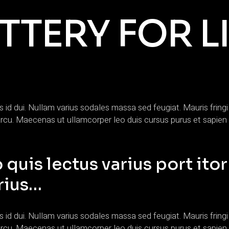
TTERY FOR L
is id dui. Nullam varius sodales massa sed feugiat. Mauris frin
rit arcu. Maecenas ut ullamcorper leo duis cursus purus et sa
 quis lectus varius port itor
rius…
is id dui. Nullam varius sodales massa sed feugiat. Mauris frin
rit arcu. Maecenas ut ullamcorper leo duis cursus purus et sa